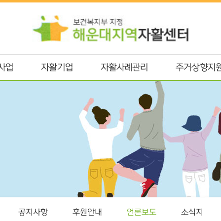
사업
자활기업
자활사례관리
주거상향지
공지사항
후원안내
언론보도
소식지