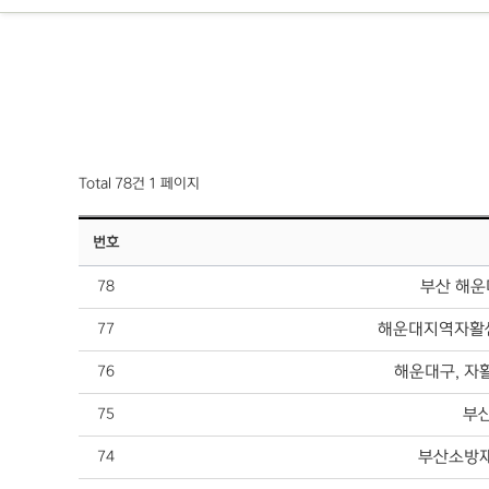
Total 78건
1 페이지
번호
부산 해운
78
해운대지역자활센
77
해운대구, 자활
76
부산
75
부산소방재
74