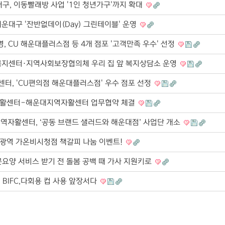
구, 이동빨래방 사업 '1인 청년가구'까지 확대
운대구 '잔반없데이(Day) 그린테이블' 운영
 CU 해운대플러스점 등 4개 점포 '고객만족 우수' 선정
복지센터·지역사회보장협의체 우리 집 앞 복지상담소 운영
터, 'CU편의점 해운대플러스점' 우수 점포 선정
활센터-해운대지역자활센터 업무협약 체결
역자활센터, ‘공동 브랜드 샐러드와 해운대점’ 사업단 개소
광역 가온비시청점 책갈피 나눔 이벤트!
문요양 서비스 받기 전 돌봄 공백 때 가사 지원키로
BIFC,다회용 컵 사용 앞장서다