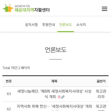
공지사항
후원안내
언론보도
소식지
언론보도
Total 78건
2 페이지
번호
제목
글쓴이
세정나눔재단, ‘제8회 세정사회복지사대상’ 시상
최고관
63
식 개최
리자
지역사회 위해 헌신… ‘세정사회복지사대상’ 개최
최고관
62