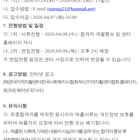
가
.
기간
: 2026.03.24.(
화
) ~ 2026.04.07.(
화
) / 15
일간
나
.
접수방법
: E-mail (
nanuja21@hanmail.net)
다
.
접수마감
: 2026.04.07.(
화
) 16:00
7.
전형방법 및 일정
가
. 1
차
:
서류전형
–
2026.04.08.(
수
) /
합격자 개별통보 및 센터
홈페이지 게시
나
. 2
차
:
면접전형
–
2026.04.09.(
목
) /
오후
2
시 예정
※
면접전형 일정은 센터 사정으로 인하여 변경될 수 있습니다
.
8.
공고방법
:
인터넷 공고
(
해운대지역자활센터
/
한국사회복지사협회
/
부산지역자활센터협회 홈페이지
,
워크넷
,
복지넷 외 다수
)
9.
유의사항
가
.
최종합격자를 제외한 응시자의 제출서류는 개인정보 보호를
위하여 제출자의 요청에 따라 반환
또는 폐기합니다
.
나
.
제출된 서류에 기재된 내용이 사실과 다를 경우 또는 합격자 통보 후
부적합한 결격사유가
있을 경우 채용이
취소될 수 있습니다
.