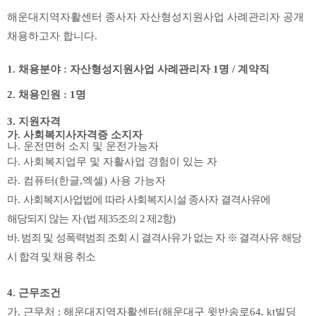
해운대지역자활센터 종사자 자산형성지원사업 사례관리자 공개
채용하고자 합니다
.
1.
채용분야
:
자산형성지원사업 사례관리자
1
명
/
계약직
2.
채용인원
: 1
명
3.
지원자격
가
.
사회복지사자격증 소지자
나
.
운전면허 소지 및 운전가능자
다
.
사회복지업무 및 자활사업 경험이 있는 자
라
.
컴퓨터
(
한글
,
엑셀
)
사용 가능자
마
.
사회복지사업법에 따라 사회복지시설 종사자 결격사유에
해당되지 않는 자
(
법 제
35
조의
2
제
2
항
)
바
.
범죄 및 성폭력범죄 조회 시 결격사유가 없는 자
※
결격사유 해당
시 합격 및 채용 취소
4.
근무조건
가
.
근무처
:
해운대지역자활센터
(
해운대구 윗반송로
64, kt
빌딩