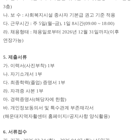
3
층
)
나
.
보 수
:
사회복지시설 종사자 기본급 권고 기준 적용
다
.
근무시간
:
주
5
일
(
월
~
금
), 1
일
8
시간
(09:00 ~ 18:00)
라
.
채용형태
:
채용일로부터
2026
년
12
월
31
일까지
(
이후
연장가능
)
5.
제출서류
가
.
이력서
(
사진부착
) 1
부
나
.
자기소개서
1
부
다
.
최종학력
(
졸업
)
증명서
1
부
라
.
자격증 사본
1
부
마
.
경력증명서
(
해당자에 한함
)
바
.
개인정보동의서 및 특수관계 부존재각서
(
해운대지역자활센터 홈페이지
//
공지사항 양식활용
)
6.
서류접수